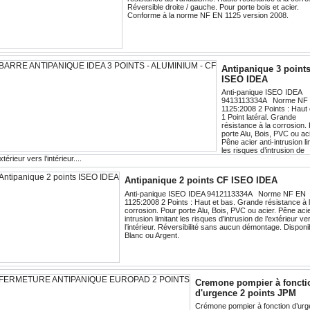
Réversible droite / gauche. Pour porte bois et acier.
Conforme à la norme NF EN 1125 version 2008.
Antipanique 3 point
ISEO IDEA
Anti-panique ISEO IDEA
9413113334A Norme NF
1125:2008 2 Points : Haut 
1 Point latéral. Grande
résistance à la corrosion.
porte Alu, Bois, PVC ou aci
Pêne acier anti-intrusion li
les risques d’intrusion de
extérieur vers l’intérieur....
Antipanique 2 points CF ISEO IDEA
Anti-panique ISEO IDEA 9412113334A Norme NF EN
1125:2008 2 Points : Haut et bas. Grande résistance à 
corrosion. Pour porte Alu, Bois, PVC ou acier. Pêne acie
intrusion limitant les risques d’intrusion de l’extérieur ve
l’intérieur. Réversibilité sans aucun démontage. Disponi
Blanc ou Argent.
Cremone pompier à foncti
d'urgence 2 points JPM
Crémone pompier à fonction d’ur