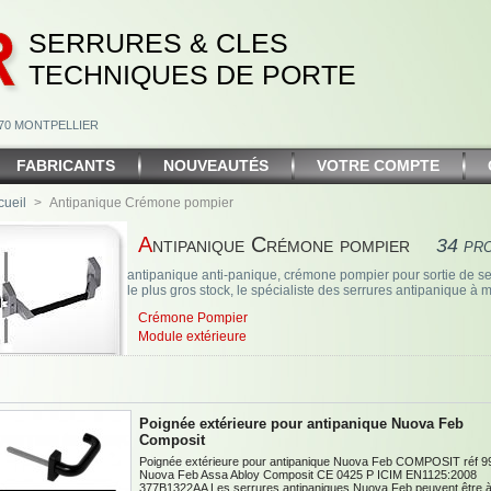
SERRURES & CLES
TECHNIQUES DE PORTE
4070 MONTPELLIER
FABRICANTS
NOUVEAUTÉS
VOTRE COMPTE
cueil
>
Antipanique Crémone pompier
Antipanique Crémone pompier
34 pr
antipanique anti-panique, crémone pompier pour sortie de se
le plus gros stock, le spécialiste des serrures antipanique à 
Crémone Pompier
Module extérieure
Poignée extérieure pour antipanique Nuova Feb
Composit
Poignée extérieure pour antipanique Nuova Feb COMPOSIT réf 9
Nuova Feb Assa Abloy Composit CE 0425 P ICIM EN1125:2008
377B1322AA Les serrures antipaniques Nuova Feb peuvent être 