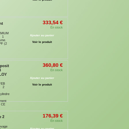
333,54 €
nt
En stock
REMIUM
Ajouter au panier
) 1
isme.
Voir le produit
PF (2
360,80 €
posit
B
En stock
LOY
Ajouter au panier
FEB
Voir le produit
Y 2
ylindre
ment
t CE
176,39 €
e 2
En stock
levage
Ajouter au panier