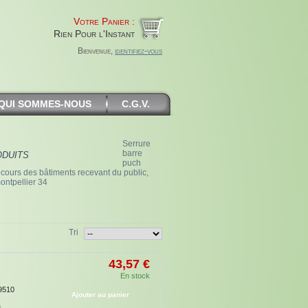
Votre Panier :
Rien Pour l'Instant
Bienvenue,
identifiez-vous
QUI SOMMES-NOUS
C.G.V.
Serrure
oduits
barre
puch
cours des bâtiments recevant du public,
montpellier 34
Tri
43,57 €
En stock
9510
Ajouter au panier
à