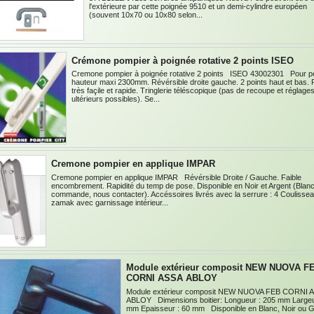
l'extérieure par cette poignée 9510 et un demi-cylindre européen
(souvent 10x70 ou 10x80 selon...
Crémone pompier à poignée rotative 2 points ISEO
Cremone pompier à poignée rotative 2 points ISEO 43002301 Pour p
hauteur maxi 2300mm. Révérsible droite gauche. 2 points haut et bas.
très façile et rapide. Tringlerie téléscopique (pas de recoupe et réglage
ultérieurs possibles). Se...
Cremone pompier en applique IMPAR
Cremone pompier en applique IMPAR Révérsible Droite / Gauche. Faible
encombrement. Rapidité du temp de pose. Disponible en Noir et Argent (Blan
commande, nous contacter). Accéssoires livrés avec la serrure : 4 Coulisse
zamak avec garnissage intérieur...
Module extérieur composit NEW NUOVA F
CORNI ASSA ABLOY
Module extérieur composit NEW NUOVA FEB CORNI 
ABLOY Dimensions boitier: Longueur : 205 mm Largeu
mm Epaisseur : 60 mm Disponible en Blanc, Noir ou G