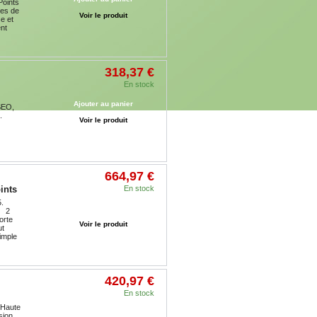
Points
res de
Voir le produit
e et
ent
318,37 €
En stock
Ajouter au panier
ISEO,
.
Voir le produit
664,97 €
ints
En stock
.
Ajouter au panier
. 2
orte
Voir le produit
ut
imple
420,97 €
En stock
 Haute
Ajouter au panier
sion.