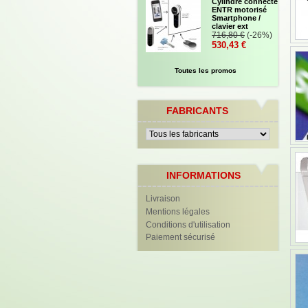
Cylindre connecté
ENTR motorisé
Smartphone /
clavier ext
716,80 €
(-26%)
530,43 €
Toutes les promos
FABRICANTS
INFORMATIONS
Livraison
Mentions légales
Conditions d'utilisation
Paiement sécurisé