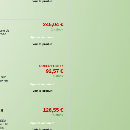
Voir le produit
245,04 €
En stock
orte de
 Pose
Ajouter au panier
s
Voir le produit
PRIX RÉDUIT !
92,57 €
En stock
c sur
aux en
Ajouter au panier
Voir le produit
126,55 €
EB
En stock
ASSA
Ajouter au panier
r : 40
ris
Voir le produit