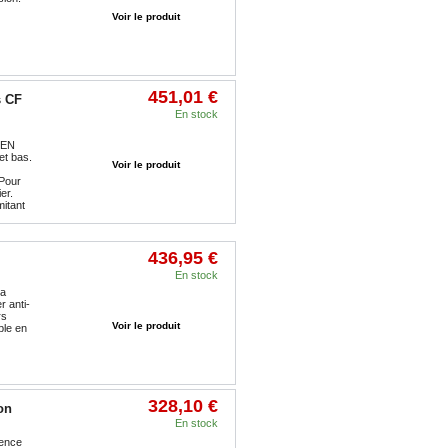
Voir le produit
451,01 €
s CF
En stock
Ajouter au panier
 EN
et bas.
Voir le produit
 Pour
er.
mitant
436,95 €
En stock
la
Ajouter au panier
r anti-
rs
Voir le produit
ble en
328,10 €
on
En stock
gence