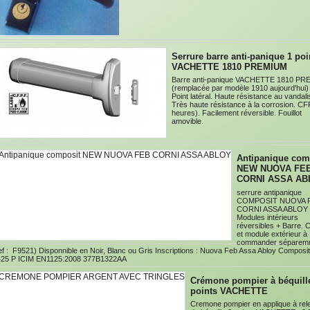
Serrure barre anti-panique 1 poi
VACHETTE 1810 PREMIUM
Barre anti-panique VACHETTE 1810 P
(remplacée par modèle 1910 aujourd'hui
Point latéral. Haute résistance au vandal
Très haute résistance à la corrosion. CF
heures). Facilement réversible. Fouillot
amovible.
Antipanique com
NEW NUOVA FE
CORNI ASSA AB
serrure antipanique
COMPOSIT NUOVA 
CORNI ASSA ABLO
Modules intérieurs
réversibles + Barre. C
et module extérieur à
commander séparem
ef : F9521) Disponnible en Noir, Blanc ou Gris Inscriptions : Nuova Feb Assa Abloy Composi
425 P ICIM EN1125:2008 377B1322AA
Crémone pompier à béquill
points VACHETTE
Cremone pompier en applique à re