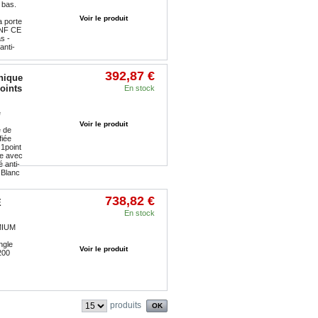
Ajouter au panier
 bas.
Voir le produit
a porte
 NF CE
s -
anti-
392,87 €
nique
oints
En stock
Ajouter au panier
e
Voir le produit
e de
fiée
1point
ite avec
 anti-
 Blanc
738,82 €
E
En stock
REMIUM
Ajouter au panier
ngle
Voir le produit
200
produits