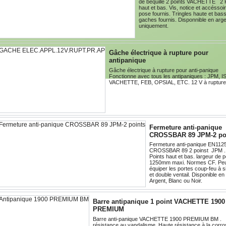
de béquille 2 points VACHETTE 2 
haut et bas. Vis, notice et accéssoi
pose fournis. Tringles haute et bass
gaches fournis. Disponnible en arg
uniquement.
Gâche électrique à rupture pour
antipanique
Gâche électrique à rupture pour anti-panique
Fonctionne avec tous les antipaniques : JPM, 
VACHETTE, FEB, OPSIAL, ETC. 12 V à rupture
Fermeture anti-panique
CROSSBAR 89 JPM-2 po
Fermeture anti-panique EN1125
CROSSBAR 89 2 poinst JPM 
Points haut et bas. largeur de p
1250mm maxi. Normes CF. Pe
équiper les portes coup-feu à s
et double ventail. Disponible en
Argent, Blanc ou Noir.
Barre antipanique 1 point VACHETTE 1900
PREMIUM
Barre anti-panique VACHETTE 1900 PREMIUM BM .
résistance au vandalisme. Haute résistance à la corro