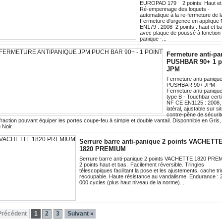
EUROPAD 179 2 points: Haut et
Ré-empennage des loquets -
automatique à la re-fermeture de l
Fermeture d'urgence en applique
EN179 : 2008 2 points : haut et ba
avec plaque de poussé à fonction 
panique -...
Fermeture anti-pa
PUSHBAR 90+ 1 p
JPM
Fermeture anti-paniqu
PUSHBAR 90+ JPM
Fermeture anti-paniqu
type B - Touchbar certi
NF CE EN1125 : 2008, 
latéral, ajustable sur s
contre-pêne de sécurité
fraction pouvant équiper les portes coupe-feu à simple et double vantail. Disponnible en Gris,
 Noir.
Serrure barre anti-panique 2 points VACHETT
1820 PREMIUM
Serrure barre anti-panique 2 points VACHETTE 1820 P
2 points haut et bas. Facilement réversible. Tringles
télescopiques facilitant la pose et les ajustements, cache tri
recoupable. Haute résistance au vandalisme. Endurance : 
000 cycles (plus haut niveau de la norme)....
Précédent
1
2
3
Suivant »