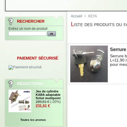
Accueil
>
KEYA
RECHERCHER
Liste des produits du 
Entrez un nom de produit
Serrure
Serrure 
PAIEMENT SÉCURISÉ
L=11,90 
pour meub
RÉDUCTIONS
Jeu de cylindre
KABA adaptable
fichet multipoint
289,51 €
(-20%)
231,61 €
Toutes les promos