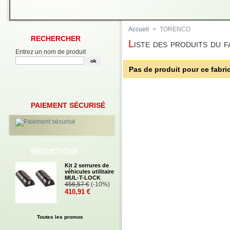
Accueil
>
TORENCO
RECHERCHER
Liste des produits d
Entrez un nom de produit
Pas de produit pour ce fabri
PAIEMENT SÉCURISÉ
RÉDUCTIONS
Kit 2 serrures de
véhicules utilitaire
MUL-T-LOCK
456,57 €
(-10%)
410,91 €
Toutes les promos