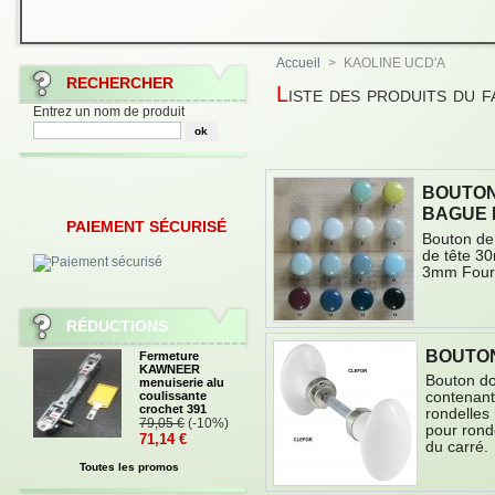
Accueil
>
KAOLINE UCD'A
RECHERCHER
Liste des produits d
Entrez un nom de produit
BOUTON
BAGUE 
PAIEMENT SÉCURISÉ
Bouton de
de tête 3
3mm Fourn
RÉDUCTIONS
BOUTON
Fermeture
KAWNEER
Bouton do
menuiserie alu
contenant
coulissante
crochet 391
rondelles
79,05 €
(-10%)
pour ronde
71,14 €
du carré.
Toutes les promos