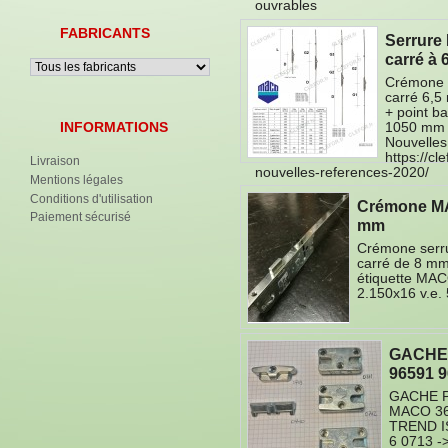
ouvrables
FABRICANTS
Serrure
carré à
Crémone 
carré 6,5
+ point b
INFORMATIONS
1050 mm C
Nouvelle
https://c
Livraison
nouvelles-references-2020/
Mentions légales
Conditions d'utilisation
Crémone MAC
Paiement sécurisé
mm
Crémone serru
carré de 8 mm
étiquette MAC
2.150x16 v.e
GACHE 
96591 
GACHE P
MACO 36
TREND I
6 0713 