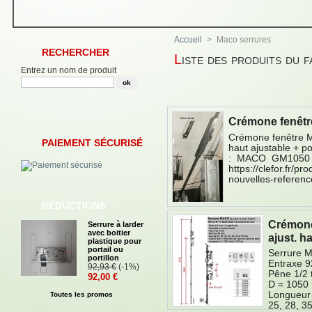
Accueil
>
Maco serrures
RECHERCHER
Liste des produits du
Entrez un nom de produit
Crémone fenêtr
Crémone fenêtre 
PAIEMENT SÉCURISÉ
haut ajustable + po
: MACO GM1050 1
https://clefor.fr
nouvelles-referen
RÉDUCTIONS
Crémone
Serrure à larder
avec boitier
ajust. h
plastique pour
portail ou
Serrure 
portillon
Entraxe 9
92,93 €
(-1%)
Pêne 1/2 
92,00 €
D = 1050 
Longueur 
Toutes les promos
25, 28, 3