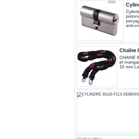
Cylin
Cylind
piston
perçag
anti-c
Chaîne 
CHAINE IF
et mangan
10 mm Lo