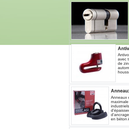
Anti
Antiv
avec t
de zin
automa
housse
Anneaux
Anneaux d
maximale 
industrie
d'épaisse
d'ancrage
en béton A