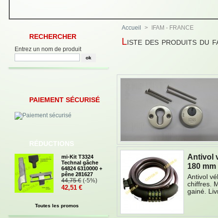
Accueil
>
IFAM - FRANCE
RECHERCHER
Liste des produits du
Entrez un nom de produit
PAIEMENT SÉCURISÉ
RÉDUCTIONS
Antivol 
mi-Kit T3324
Technal gâche
180 mm
64824 6310000 +
pêne 281627
Antivol v
44,75 €
(-5%)
chiffres.
42,51 €
gainé. Liv
Toutes les promos