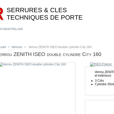
SERRURES & CLES
TECHNIQUES DE PORTE
4070 MONTPELLIER
FABRICANTS
NOUVEAUTÉS
VOTRE COMPTE
cueil
>
Verrous
>
Verrou ZENITH ISEO double cylindre City 160
Verrou ZENITH ISEO double cylindre City 160
Verrou ZENIT
et éxtérieur)
3 Clés
Cylindre 35