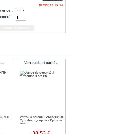
(remise de
15
%)
érence :
8316
antité :
...
Verrou de sécurité...
 ZENITH
Verrou a bouton IFAM serie B5
Cylindre 5 goupilles Cylindre
rond...
€
38,53 €