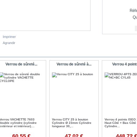
Réf
Qu
Imprimer
Agrandir
ACCESSOIRES
Verrou de sûreté...
Verrou de sûreté à...
Verrou 4 points
Verrou VACHETTE 7603
Verrou CITY 25 à bouton
Verrou 4 points ISEO
double cylindre (cylindre
Cylindre Ø 23mm Cylindre
Haut Côté + Bas Côté
extérieur et intérieur)....
longueur 30,...
Cylindre...
60,55 €
47,02 €
448,72 