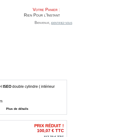
Votre Panier :
Rien Pour l'Instant
Bienvenue,
identifiez-vous
QUI SOMMES-NOUS
C.G.V.
H
ISEO
double cylindre ( intérieur
mm
Plus de détails
PRIX RÉDUIT !
100,07 €
TTC
117,73 €
TTC