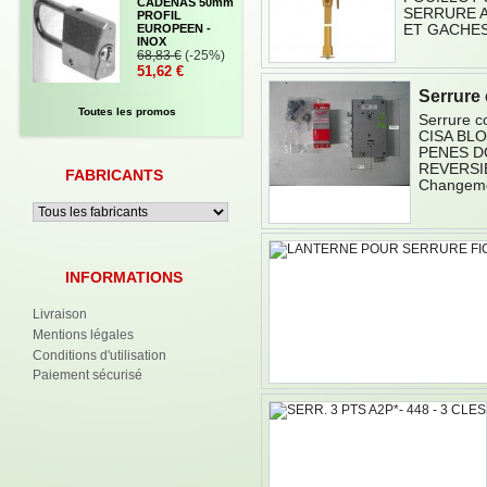
CADENAS 50mm
SERRURE A
PROFIL
ET GACHES
EUROPEEN -
INOX
68,83 €
(-25%)
51,62 €
Serrure 
Toutes les promos
Serrure c
CISA BLO
PENES D
REVERSIBL
FABRICANTS
Changeme
INFORMATIONS
Livraison
Mentions légales
Conditions d'utilisation
Paiement sécurisé