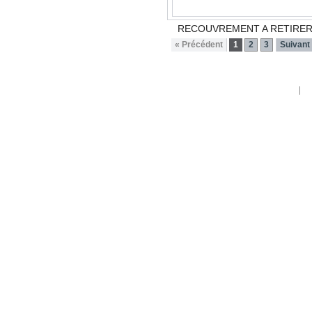
RECOUVREMENT A RETIRER 
« Précédent
1
2
3
Suivant
Contactez-nous
Me