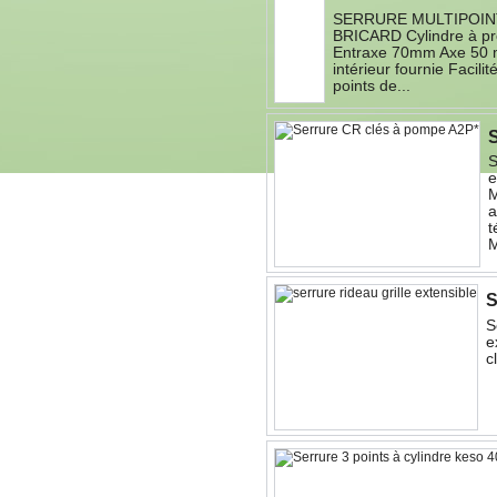
SERRURE MULTIPOIN
BRICARD Cylindre à pr
Entraxe 70mm Axe 50 m
intérieur fournie Facili
points de...
S
e
a
t
M
S
S
e
c