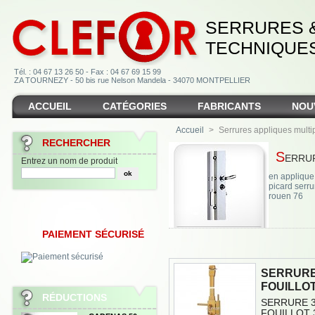
SERRURES 
TECHNIQUE
Tél. : 04 67 13 26 50 - Fax : 04 67 69 15 99
ZA TOURNEZY - 50 bis rue Nelson Mandela - 34070 MONTPELLIER
ACCUEIL
CATÉGORIES
FABRICANTS
NOU
Accueil
>
Serrures appliques multi
RECHERCHER
Serru
Entrez un nom de produit
en applique 
picard serru
rouen 76
PAIEMENT SÉCURISÉ
SERRURE 
FOUILLO
RÉDUCTIONS
SERRURE 3
FOUILLOT 