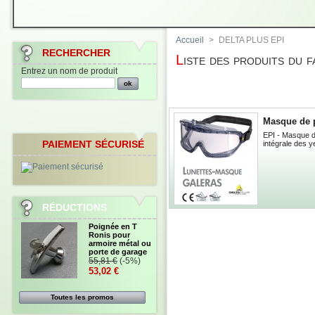
Accueil
>
DELTA PLUS EPI
RECHERCHER
Liste des produits du
Entrez un nom de produit
Masque de p
EPI - Masque de
PAIEMENT SÉCURISÉ
intégrale des y
RÉDUCTIONS
Poignée en T
Ronis pour
armoire métal ou
porte de garage
55,81 €
(-5%)
53,02 €
Toutes les promos